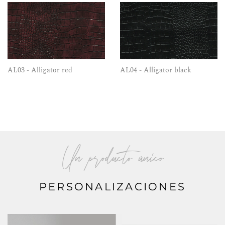
AL03 - Alligator red
AL04 - Alligator black
Un producto único
PERSONALIZACIONES