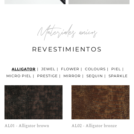
Materiales únicos
REVESTIMIENTOS
ALLIGATOR
|
JEWEL
|
FLOWER
|
COLOURS
|
PIEL
|
MICRO PIEL
|
PRESTIGE
|
MIRROR
|
SEQUIN
|
SPARKLE
AL01 - Alligator brown
AL02 - Alligator bronze