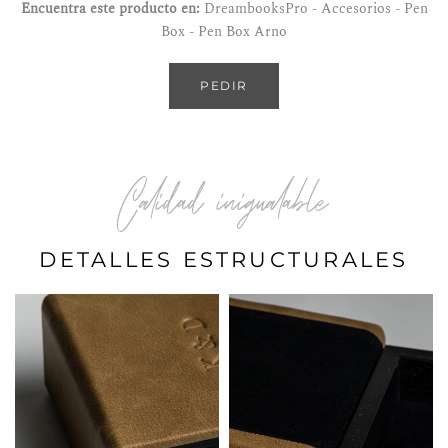
Encuentra este producto en:
DreambooksPro - Accesorios - Pen
Box - Pen Box Arno
PEDIR
Calidad inigualable
DETALLES ESTRUCTURALES