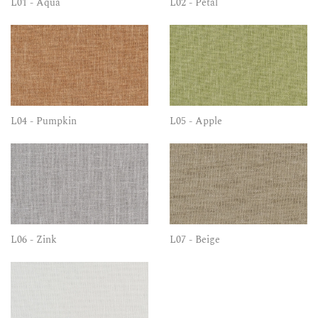
L01 - Aqua
L02 - Pétal
L04 - Pumpkin
L05 - Apple
L06 - Zink
L07 - Beige