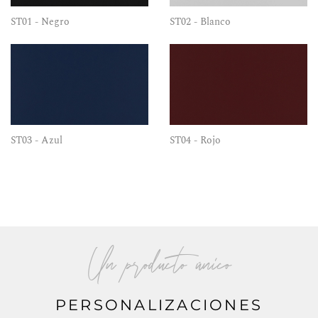
ST01 - Negro
ST02 - Blanco
ST03 - Azul
ST04 - Rojo
Un producto único
PERSONALIZACIONES